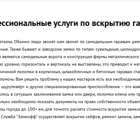
ссиональные услуги по вскрытию г
еталла. Обычно люди звонят нам звонят по самодельным гаражам: рее
ные. Также бывают и заводские замки по типам: сувальдные, цилиндро
 являются самодельные ворота и конструкция фермы металлического г
по уровню, горизонталь и вертикаль не выставлены, это приводит к н
причиной поломки в кирпичных, шлакоблочных и бетонных гаражах стан
ы помочь Вам решить проблему у наших мастеров есть все необходимые
 шуруповёрт и другие специализированные приспособления — это важ
зались в ситуации заклинивания замка или двери, поломки ключа или
 только необходимо показать документы на право собственности объек
лы города до 100+ км, для точного расчёта стоимости вскрытия замков
 Служба "Замкофф" осуществляет вскрытие сейфов, ремонт замков, зам