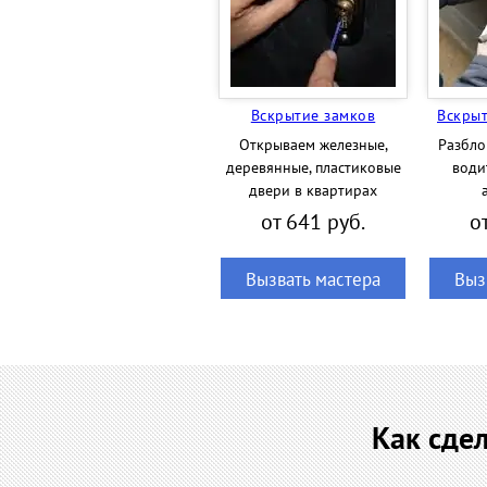
Вскрытие замков
Вскры
Открываем железные,
Разбло
деревянные, пластиковые
води
двери в квартирах
от 641 руб.
о
Вызвать мастера
Выз
Как сде