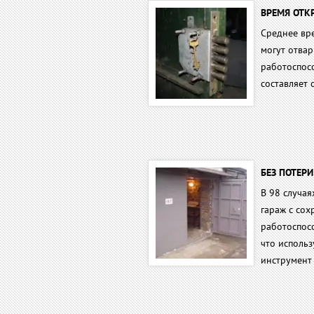
ВРЕМЯ ОТКР
Среднее вр
могут отвар
работоспос
составляет 
БЕЗ ПОТЕР
В 98 случая
гараж с со
работоспос
что исполь
инструмент