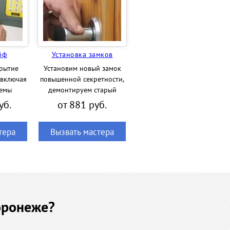
йф
Установка замков
рытие
Установим новый замок
 включая
повышенной секретности,
темы
демонтируем старый
уб.
от 881 руб.
тера
Вызвать мастера
оронеже?