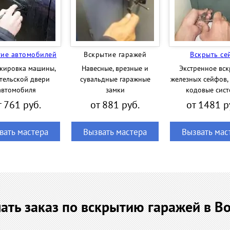
тие автомобилей
Вскрытие гаражей
Вскрыть се
кировка машины,
Навесные, врезные и
Экстренное вск
тельской двери
сувальдные гаражные
железных сейфов,
автомобиля
замки
кодовые сис
т 761 руб.
от 881 руб.
от 1481 р
вать мастера
Вызвать мастера
Вызвать мас
лать заказ по вскрытию гаражей в В