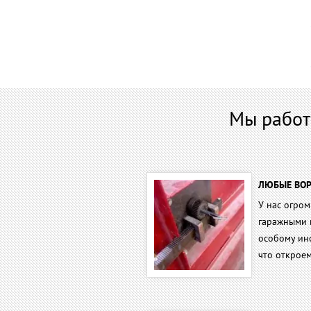
Мы работ
ЛЮБЫЕ ВОР
У нас огро
гаражными 
особому инс
что откроем