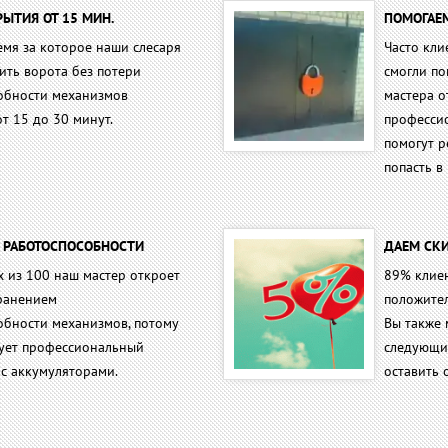
ЫТИЯ ОТ 15 МИН.
ПОМОГАЕ
емя за которое наши слесаря
Часто кли
ить ворота без потери
смогли п
обности механизмов
мастера о
от 15 до 30 минут.
профессио
помогут р
попасть в 
И РАБОТОСПОСОБНОСТИ
ДАЕМ СКИ
х из 100 наш мастер откроет
89% клиен
хранением
положител
обности механизмов, потому
Вы также 
зует профессиональный
следующих
 с аккумуляторами.
оставить 