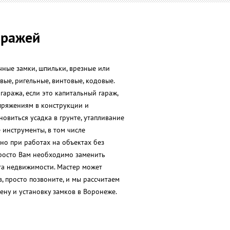
аражей
чные замки, шпильки, врезные или
вые, ригельные, винтовые, кодовые.
аража, если это капитальный гараж,
апряжениям в конструкции и
овиться усадка в грунте, утапливание
 инструменты, в том числе
но при работах на объектах без
 просто Вам необходимо заменить
та недвижимости. Мастер может
, просто позвоните, и мы рассчитаем
ену и установку замков в Воронеже.