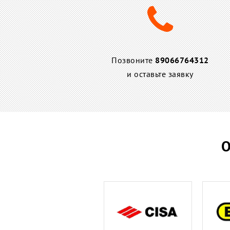
Позвоните
89066764312
и оставьте заявку
О