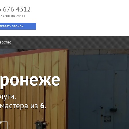
6 676 4312
c 6:00 до 24:00
аказать звонок
ерство
оронеже
луги.
мастера из
6
.