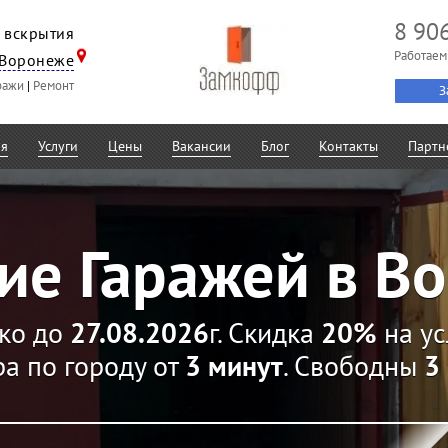
8 90
 вскрытия
Работаем 
Воронеже
ражи
|
Ремонт
З
ая
Услуги
Цены
Вакансии
Блог
Контакты
Партн
ие Гаражей в В
ко до
27.08.2026
г. Скидка
20%
на ус
а по городу от
3 минут
. Свободны
3